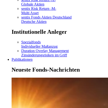
Globale Aktien
sentix Risk Return -M-
Multi Asset
sentix Fonds Aktien Deutschland
Deutsche Aktien
Institutionelle Anleger
Spezialfonds
Individueller Maßanzug
Duration Overlay Management
Zinsänderungsrisiken im Griff
Publikationen
Neueste Fonds-Nachrichten