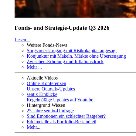
Fonds- und Strategie-Update Q3 2026
Lesen...
Weitere Fonds-News
Sorgsamer Umgang mit Risikokapital angesagt
Konjunktur mit Makeln, Märkte ohne Überzeugung
Zwischen-Erholung und Inflationsdruck
Mehr ...
Aktuelle Videos
Online-Konferenzen
Unsere Quartals-Updates
sentix Einblicke
Regelmäßige Updates auf Youtube
Hintergrund-Wissen
25 Jahre sentix-Umfrage
Sind Emotionen ein schlechter Ratgeber?
Edelmetalle als Portfolio-Bestandteil
Mehr...