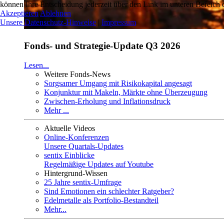
können Ihre Entscheidung jederzeit über den Link im unteren Bereich d
Akzeptieren
Ablehnen
Unsere Datenschutz-Hinweise
|
Impressum
Fonds- und Strategie-Update Q3 2026
Lesen...
Weitere Fonds-News
Sorgsamer Umgang mit Risikokapital angesagt
Konjunktur mit Makeln, Märkte ohne Überzeugung
Zwischen-Erholung und Inflationsdruck
Mehr ...
Aktuelle Videos
Online-Konferenzen
Unsere Quartals-Updates
sentix Einblicke
Regelmäßige Updates auf Youtube
Hintergrund-Wissen
25 Jahre sentix-Umfrage
Sind Emotionen ein schlechter Ratgeber?
Edelmetalle als Portfolio-Bestandteil
Mehr...