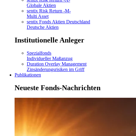
Globale Aktien
sentix Risk Return -M-
Multi Asset
sentix Fonds Aktien Deutschland
Deutsche Aktien
Institutionelle Anleger
Spezialfonds
Individueller Maßanzug
Duration Overlay Management
Zinsänderungsrisiken im Griff
Publikationen
Neueste Fonds-Nachrichten