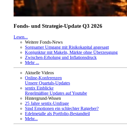
Fonds- und Strategie-Update Q3 2026
Lesen...
Weitere Fonds-News
Sorgsamer Umgang mit Risikokapital angesagt
Konjunktur mit Makeln, Märkte ohne Überzeugung
Zwischen-Erholung und Inflationsdruck
Mehr ...
Aktuelle Videos
Online-Konferenzen
Unsere Quartals-Updates
sentix Einblicke
Regelmäßige Updates auf Youtube
Hintergrund-Wissen
25 Jahre sentix-Umfrage
Sind Emotionen ein schlechter Ratgeber?
Edelmetalle als Portfolio-Bestandteil
Mehr...