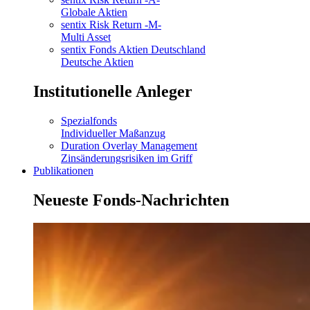
Globale Aktien
sentix Risk Return -M-
Multi Asset
sentix Fonds Aktien Deutschland
Deutsche Aktien
Institutionelle Anleger
Spezialfonds
Individueller Maßanzug
Duration Overlay Management
Zinsänderungsrisiken im Griff
Publikationen
Neueste Fonds-Nachrichten