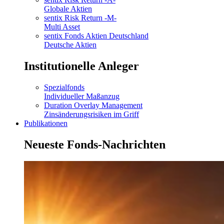
Globale Aktien
sentix Risk Return -M-
Multi Asset
sentix Fonds Aktien Deutschland
Deutsche Aktien
Institutionelle Anleger
Spezialfonds
Individueller Maßanzug
Duration Overlay Management
Zinsänderungsrisiken im Griff
Publikationen
Neueste Fonds-Nachrichten