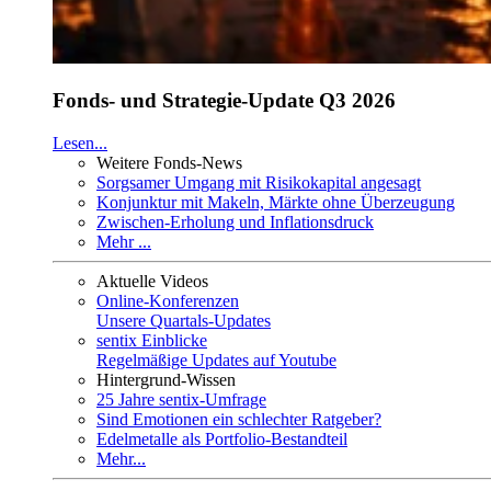
Fonds- und Strategie-Update Q3 2026
Lesen...
Weitere Fonds-News
Sorgsamer Umgang mit Risikokapital angesagt
Konjunktur mit Makeln, Märkte ohne Überzeugung
Zwischen-Erholung und Inflationsdruck
Mehr ...
Aktuelle Videos
Online-Konferenzen
Unsere Quartals-Updates
sentix Einblicke
Regelmäßige Updates auf Youtube
Hintergrund-Wissen
25 Jahre sentix-Umfrage
Sind Emotionen ein schlechter Ratgeber?
Edelmetalle als Portfolio-Bestandteil
Mehr...