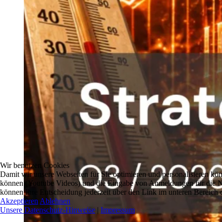
Wir benutzen Cookies
Damit wir unsere Webseiten für Sie optimieren und personalisieren 
können (Youtube Videos) und die Eingabe von Anmeldungen für die New
können Ihre Entscheidung jederzeit über den Link im unteren Bereich d
Akzeptieren
Ablehnen
Unsere Datenschutz-Hinweise
|
Impressum