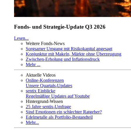
Fonds- und Strategie-Update Q3 2026
Lesen...
Weitere Fonds-News
Sorgsamer Umgang mit Risikokapital angesagt
Konjunktur mit Makeln, Märkte ohne Überzeugung
Zwischen-Erholung und Inflationsdruck
Mehr ...
Aktuelle Videos
Online-Konferenzen
Unsere Quartals-Updates
sentix Einblicke
Regelmäßige Updates auf Youtube
Hintergrund-Wissen
25 Jahre sentix-Umfrage
Sind Emotionen ein schlechter Ratgeber?
Edelmetalle als Portfolio-Bestandteil
Mehr...