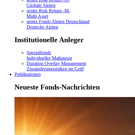
Globale Aktien
sentix Risk Return -M-
Multi Asset
sentix Fonds Aktien Deutschland
Deutsche Aktien
Institutionelle Anleger
Spezialfonds
Individueller Maßanzug
Duration Overlay Management
Zinsänderungsrisiken im Griff
Publikationen
Neueste Fonds-Nachrichten