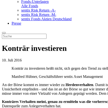
Fonds-Unterlagen
Alle Fonds
sentix Risk Return -A-
sentix Risk Return -M-
sentix Fonds Aktien Deutschland
Presse
Konträr investieren
10. Juli 2016
Konträr zu investieren heißt nicht, sich gegen den Trend zu stel
Manfred Hübner, Geschäftsführer sentix Asset Management
An der Börse kommt es immer wieder zu
Herdenverhalten
. Damit i
Unsicherheit empfinden - und das ist an der Börse so gut wie immer 
müsse immer von einer Vielzahl von Anlegern geprägt werden. Dem ist 
Konträres Verhalten meint, genau zu ermitteln was die vorherrs
Datenquelle zum Anlegerverhalten hat.