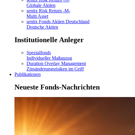
Globale Aktien
sentix Risk Return -M-
Multi Asset
sentix Fonds Aktien Deutschland
Deutsche Aktien
Institutionelle Anleger
Spezialfonds
Individueller Maßanzug
Duration Overlay Management
Zinsänderungsrisiken im Griff
Publikationen
Neueste Fonds-Nachrichten