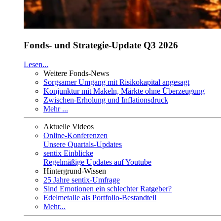
Fonds- und Strategie-Update Q3 2026
Lesen...
Weitere Fonds-News
Sorgsamer Umgang mit Risikokapital angesagt
Konjunktur mit Makeln, Märkte ohne Überzeugung
Zwischen-Erholung und Inflationsdruck
Mehr ...
Aktuelle Videos
Online-Konferenzen
Unsere Quartals-Updates
sentix Einblicke
Regelmäßige Updates auf Youtube
Hintergrund-Wissen
25 Jahre sentix-Umfrage
Sind Emotionen ein schlechter Ratgeber?
Edelmetalle als Portfolio-Bestandteil
Mehr...