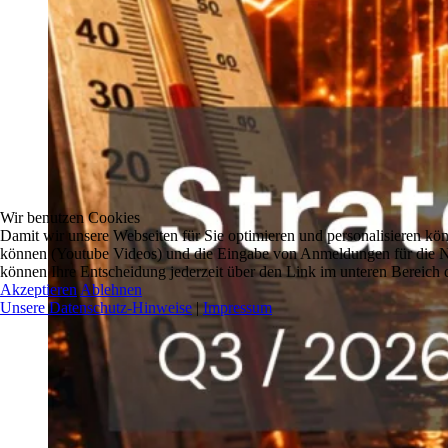
Wir benutzen Cookies
Damit wir unsere Webseiten für Sie optimieren und personalisieren 
können (Youtube Videos) und die Eingabe von Anmeldungen für die New
können Ihre Entscheidung jederzeit über den Link im unteren Bereich d
Akzeptieren
Ablehnen
Unsere Datenschutz-Hinweise
|
Impressum